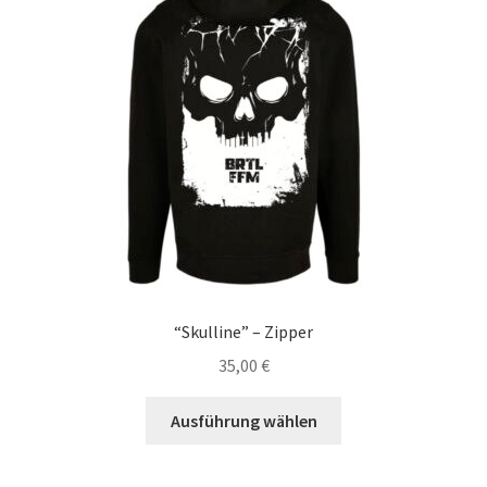
Optionen
können
auf
der
Produktseite
gewählt
werden
“Skulline” – Zipper
35,00
€
Dieses
Ausführung wählen
Produkt
weist