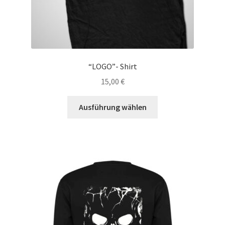
“LOGO”- Shirt
15,00
€
Dieses
Ausführung wählen
Produkt
weist
mehrere
Varianten
auf.
Die
Optionen
können
auf