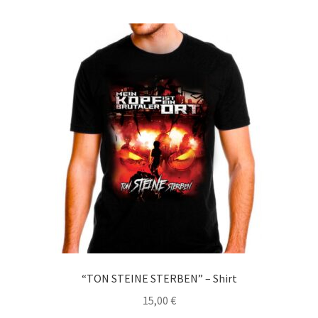
mehrere
Varianten
auf.
Die
Optionen
können
auf
der
Produktseite
gewählt
werden
“TON STEINE STERBEN” – Shirt
15,00
€