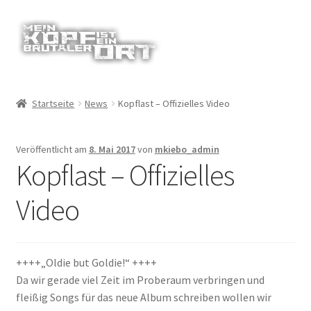
Zur
Zum
Navigation
Inhalt
springen
springen
Startseite
News
Kopflast – Offizielles Video
Veröffentlicht am
8. Mai 2017
von
mkiebo_admin
Kopflast – Offizielles
Video
++++„Oldie but Goldie!“ ++++
Da wir gerade viel Zeit im Proberaum verbringen und
fleißig Songs für das neue Album schreiben wollen wir