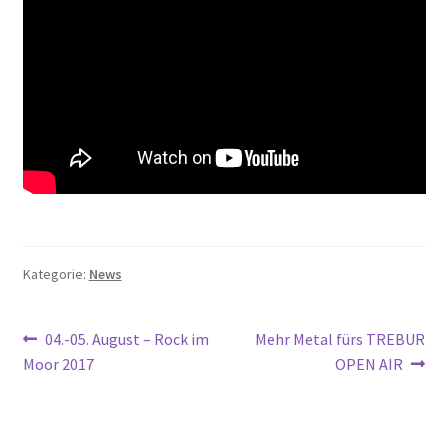
Kategorie:
News
Beitragsnavigation
Vorheriger
Nächster
04.-05. August – Rock im
Mehr Metal fürs TREBUR
Beitrag:
Beitrag:
Moor 2017
OPEN AIR