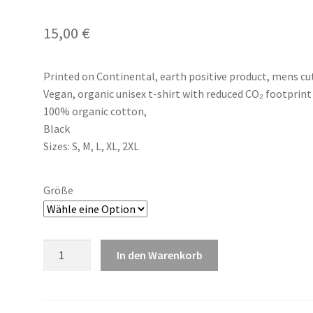
15,00
€
Printed on Continental, earth positive product, mens cu
Vegan, organic unisex t-shirt with reduced CO₂ footprint
100% organic cotton,
Black
Sizes: S, M, L, XL, 2XL
Größe
"TON
In den Warenkorb
STEINE
STERBEN"
-