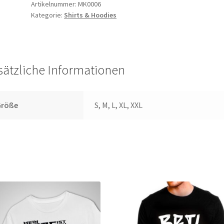
Shirt
Artikelnummer:
MK0006
Kategorie:
Shirts & Hoodies
Menge
sätzliche Informationen
Größe
S, M, L, XL, XXL