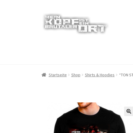
Zur
Zum
Navigation
Inhalt
springen
springen
Startseite
Shop
Shirts & Hoodies
“TON ST